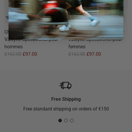
Chaussures de course TYR
Chaussures de course TYR
Valkyrie Speedworks pour
Valkyrie Speedworks pour
hommes
femmes
£162.00
£97.00
£162.00
£97.00
Free Shipping
Free standard shipping on orders of €150